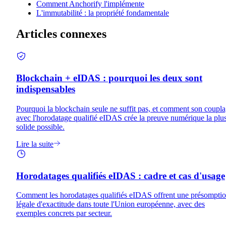
Comment Anchorify l'implémente
L'immutabilité : la propriété fondamentale
Articles connexes
Blockchain + eIDAS : pourquoi les deux sont
indispensables
Pourquoi la blockchain seule ne suffit pas, et comment son coupl
avec l'horodatage qualifié eIDAS crée la preuve numérique la plu
solide possible.
Lire la suite
Horodatages qualifiés eIDAS : cadre et cas d'usage
Comment les horodatages qualifiés eIDAS offrent une présompti
légale d'exactitude dans toute l'Union européenne, avec des
exemples concrets par secteur.