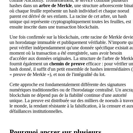
comme Anchorify. Troisièmement, le service combine plusieurs
hashes dans un
arbre de Merkle
, une structure arborescente bina
où chaque feuille représente un hash individuel et chaque noeud
parent est dérivé de ses enfants. La racine de cet arbre, un hash
unique qui représente cryptographiquement toutes les feuilles, est
ensuite inscrite dans une transaction blockchain.
Une fois confirmée sur la blockchain, cette racine de Merkle devi
un horodatage immuable et publiquement vérifiable. N'importe qu
peut vérifier indépendamment qu'une donnée spécifique existait a
moment où la transaction a été enregistrée, sans avoir besoin
d'accéder aux données originales. La structure de l'arbre de Merkl
fournit également un
chemin de preuve
efficace : pour vérifier u
hash donné, il suffit d'un petit ensemble de hashes intermédiaires (
« preuve de Merkle »), et non de l'intégralité du lot.
Cette approche est fondamentalement différente des signatures
numériques traditionnelles ou de l'horodatage centralisé. Un ancr
blockchain ne dépend pas de la fiabilité continue d'une autorité
unique. La preuve est distribuée sur des milliers de noeuds à trave
le monde, la rendant résistante à la falsification, à la censure et au
défaillances institutionnelles.
Pourquoi ancrer sur plusieurs